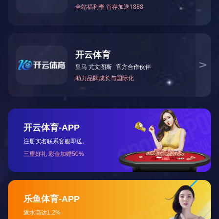
新闻资讯
开云在线手
机入口
行业动态
人力资源
人才理念
招聘信息
联系我们