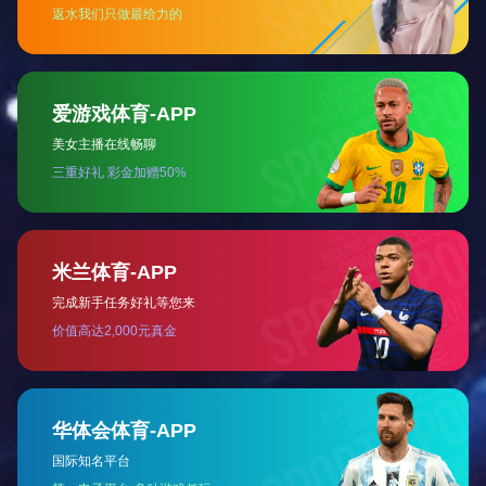
在线留言
联系方式
网站开云在
线手机入口
开云在线手
机入口-开云
（中国）