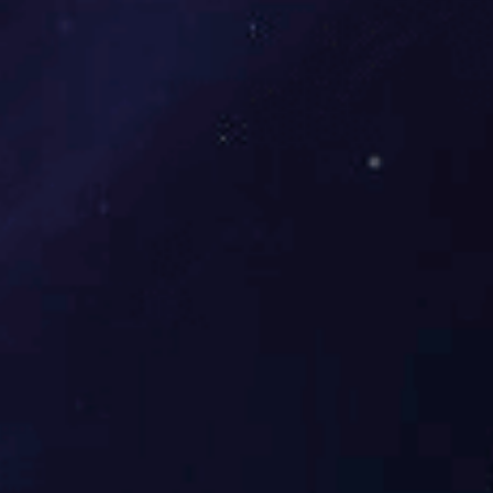
厂容厂貌
组织机构
产品展示
舱室机械
甲板机械
其他