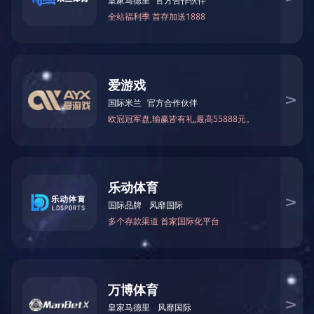
生产设备
厂容厂貌
组织机构
产品展示
舱室机械
甲板机械
其他