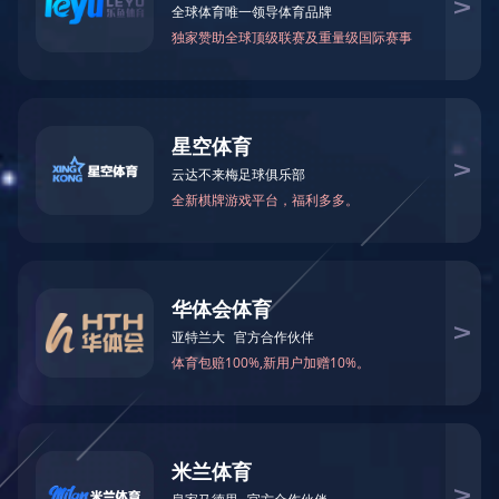
开云在线手


Your location:
机入口-开云
网站开云在线手机入口
/
种植环保设备
（中国）
生产设备
公司简介
资质荣誉
双柱立式车床
开云在线手
双角钢旋转式机床
机入口
数控床身铣床
研究中心