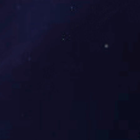
水里等铁离子切开机
厂容厂貌
数控/直条切割机
精机/直条切工机
组织机构
液压摆式剪板机
产品展示
液压多路阀摆式液压剪板机
舱室机械
液压板料折弯机
甲板机械
液压机板料钣金折弯机
其他