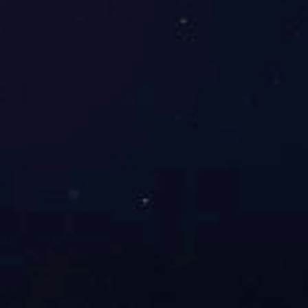
喷丸防辐设备
喷丸防辐机器
新闻资讯
螺杆式空气压缩机
开云在线手
螺旋轴式气氛文件制冷机
机入口
微机液压万能试验机
行业动态
微机油压机萬能耐压机
人力资源
冲击试验机
冲撞测试机
人才理念