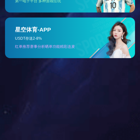
剪板机
公司简介
机械剪板机
资质荣誉
带锯床
带锯床
开云在线手
机入口
带锯床
带锯床
研究中心
水下等离子切割机
生产设备