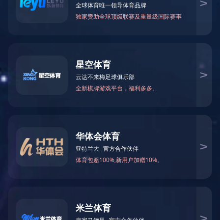
招职务
开云在线手
招聘岗位
机入口-开云
车间工
（中国）
岗位职责：
1、按照车间主管要求，按时按量完成生产任务，完成当日当
月生产任务;
公司简介
2、按工艺要求进行生产操作;
3、服从领导安排，完成本岗以外的技术学习任务;
资质荣誉
4、吃苦耐劳，有责任心。
联系我们
销售
开云在线手
岗位要求:
1、普通话流利，善于沟通，无犯罪记录;
2、对销售工作有较高的热情，有团队建设经验优先考虑;具备
机入口
较强的学习能力;
3、性格坚韧，思维敏捷，具备良好的应变能力;
4、有敏锐的市场洞察力，有强烈的事业心、责任心和积极的
研究中心
工作态度;