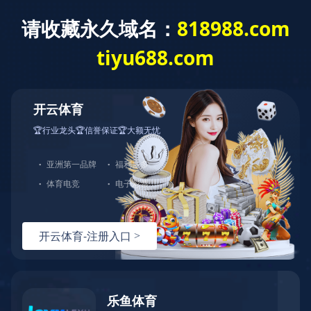
开云在线手机入口
中文版
人力资源
HR
人才理念
招聘信息
网站开云在


Your location:
线手机入口
主页模板
/