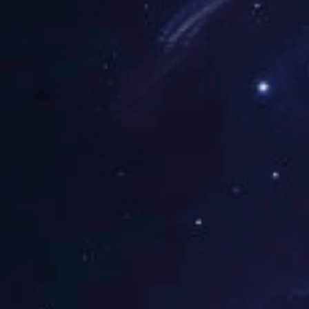


Your location:
开云在线手机入口导航
/
车辆机构
/
舱室物理
产品展示
产品分类


○ 舱室机械
○ 甲板机械
○ 其他
