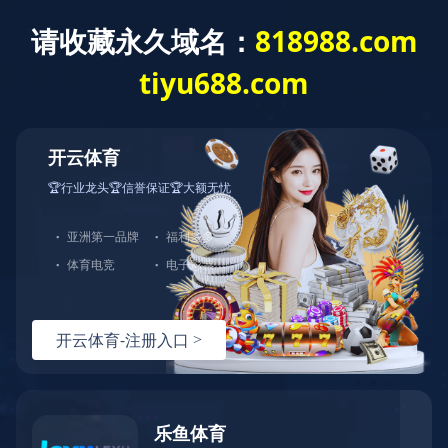
开云在线手机入口
中文版
关于我们
ABOUT US
公司简介
资质荣誉
网站开云在
开云在线手机入口
研究中心
生产设备
线手机入口
厂容厂貌
组织机构