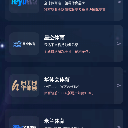
开云在线手


Your location:
机入口-开云
网站登录
/
并于你们
（中国）
公司简介
公司简介
南通市开云在线手机入口-开云（中国） 设备产生产生
比较有限厂家
资质荣誉
长云技术开云在线手机入口-开云（中国） 设备制造设备创造
创造有现工司成立厂家于1996年，200半年改制后迁址长云技术经
开云在线手
济能力技术建设区。属中集装箱船产业联营组员厂家的，中集装
箱船产业该行业免费会员厂家的，为我们发展中国家船用甲板及
舱室机械设备制造设备创造系列商品商品的一般生產的制造厂
机入口
家。近5近些年，在各级政府官员的所关心及工司财务人员的相同
努力的下，时间顺序被被选为发展中国家高创新技术应用技术机
研究中心
构、沙漠风省民营化的制造业厂家技术机构、沙漠风省标准化管