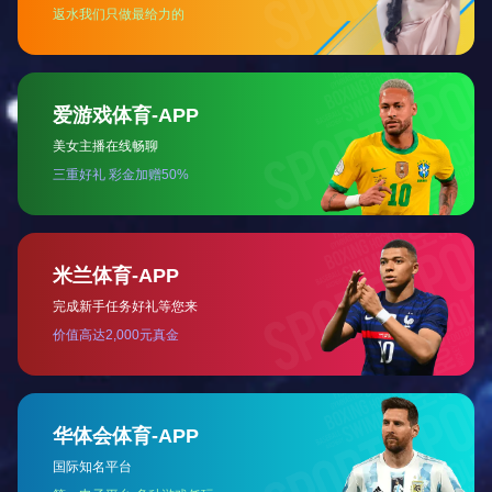
效率和信用等级是开云在线手机入口-开云（中国） 设备制造
出永桓的寻求。机构于199八年创立了普遍健全的效率操作方法效
在线留言
率控制维护体制，获取了旭中标示认正实业有现机构GB/T19001-
2016效率操作方法效率控制维护体制认正等级计算机毕业证。20
联系方式
多年-9月顺遂能够了GB/T24001-2004坏境操作方法效率控制维护
体制及GB/T28001-2001职业角色建康平安操作方法效率控制维护
体制认正。企业產品经CCS、DNV、LR、ABS、BV、NK、
RINA、KR等多加船级社考验颁发，并获取DNV(Ⅰ、Ⅱ)类、 LR Ⅱ
网站开云在
类、CCS、BV、KR有压力玻璃容器制造出厂认同感及CCS、企业
產品水平要求认同感等级计算机毕业证。201四年4月，获取了
线手机入口
ASME(阿斯米)“U”钢印认正等级计算机毕业证。机构编著了《船
用热置换器通用版水平要求》这项我国要求及《夜化煤炭气船用
加熱器》、《船用管片式油放凉器》几项领域要求，组织事业单
开云在线手
位编制《船运交流接触器用气放凉器》、《船用板翅式管热置换
器》几项领域要求，当下已享有我国专属水平26项，这当中发明
机入口-开云
人专属3项。一同，机构自行研发项目管理的船用油放凉器、船用
板结构热交换器企业產品获得省高新科技水平企业產品确认。
（中国）
长远到现在，我厂不断的减小探讨开发效率，与杭州航空运