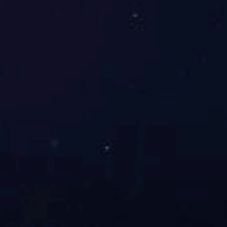
新闻资讯
开云在线手
机入口
行业动态
人力资源
人才理念