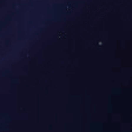
厂容厂貌
组织机构
产品展示
舱室机械
甲板机械
其他