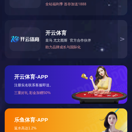
组织机构
新闻资讯
产品展示

开云在线手
舱室机械
甲板机械
机入口
其他
新闻资讯

行业动态
开云在线手机入口
行业动态
人力资源
人力资源

人才理念
人才理念
招聘信息
招聘信息
联系我们

在线留言
联系我们