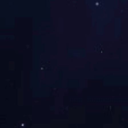
READ MORE


货食吊
READ MORE


机舱行车
READ MORE


加热盘管
READ MORE

