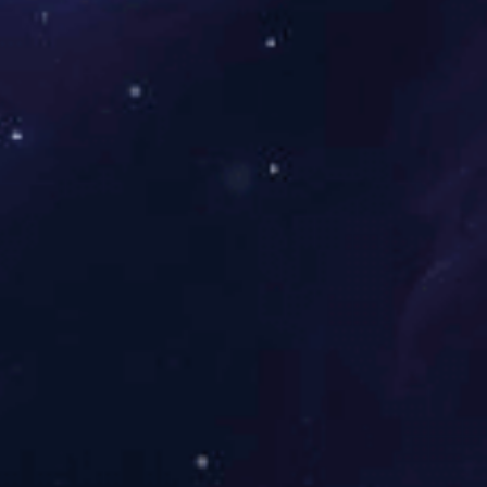

钛冷凝器
READ MORE


单轨吊
READ MORE


洗舱水加热器
READ MORE


板式换热器