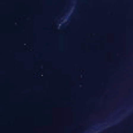
在线留言
联系方式
电话: 0513-85928789

搜索


计算机语言采用
中文版
产品展示
PRODUCTS
舱室机械
甲板机械
其他